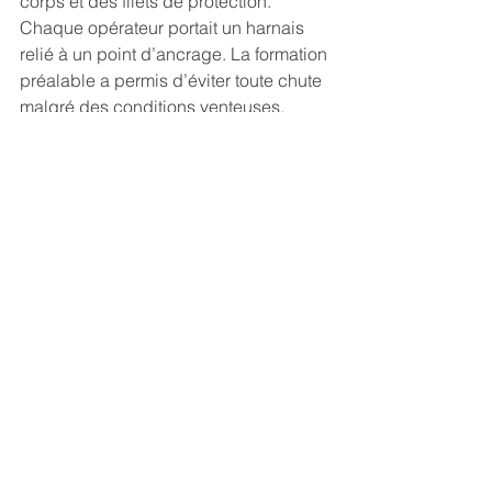
corps et des filets de protection. 
Chaque opérateur portait un harnais 
relié à un point d’ancrage. La formation 
préalable a permis d’éviter toute chute 
malgré des conditions venteuses.
Dans une intervention sur une ligne 
électrique, un technicien cordiste a 
appliqué les techniques de descente 
contrôlée avec un système de 
freinage. La communication radio avec 
l’équipe au sol a assuré une 
coordination parfaite.
Conseils pour améliorer 
la sécurité au quotidien
Ne jamais improviser ou négliger 