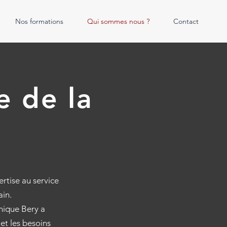
Nos formations
Qui sommes nous ?
Contact
e de la
tise au service
ain.
nique Bery a
et les besoins