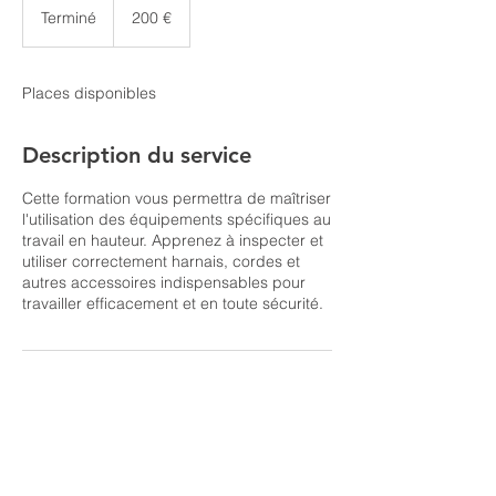
euros
Terminé
T
200 €
e
r
m
Places disponibles
i
n
é
Description du service
Cette formation vous permettra de maîtriser
l'utilisation des équipements spécifiques au
travail en hauteur. Apprenez à inspecter et
utiliser correctement harnais, cordes et
autres accessoires indispensables pour
travailler efficacement et en toute sécurité.
© 2025 Technique Acces Formation