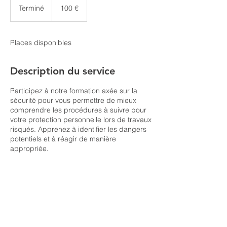
euros
Terminé
T
100 €
e
r
m
Places disponibles
i
n
é
Description du service
Participez à notre formation axée sur la
sécurité pour vous permettre de mieux
comprendre les procédures à suivre pour
votre protection personnelle lors de travaux
risqués. Apprenez à identifier les dangers
potentiels et à réagir de manière
appropriée.
© 2025 Technique Acces Formation